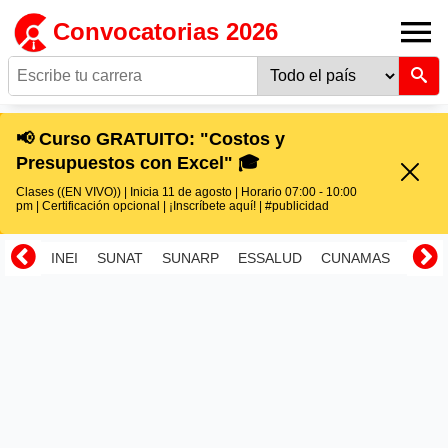
Convocatorias 2026
📢 Curso GRATUITO: "Costos y
Presupuestos con Excel" 🎓
Clases ((EN VIVO)) | Inicia 11 de agosto | Horario 07:00 - 10:00
pm | Certificación opcional | ¡Inscríbete aquí! | #publicidad
INEI
SUNAT
SUNARP
ESSALUD
CUNAMAS
RENI