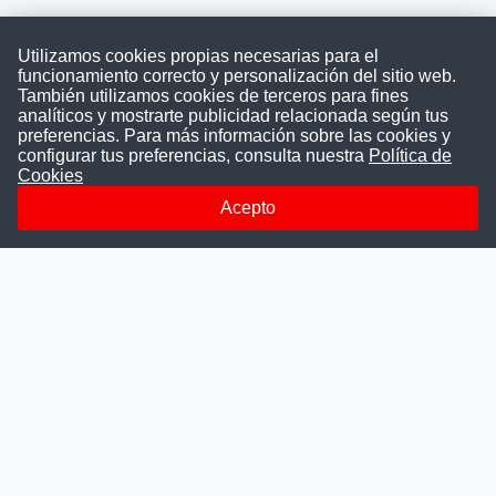
Utilizamos cookies propias necesarias para el
funcionamiento correcto y personalización del sitio web.
También utilizamos cookies de terceros para fines
Convocatoriasdetrabajo.com
analíticos y mostrarte publicidad relacionada según tus
preferencias. Para más información sobre las cookies y
configurar tus preferencias, consulta nuestra
Política de
Cookies
ConvocatoriasDeTrabajo.com es una plataforma informativa
sobre los empleos del Estado Peruano. Buscamos promover
Acepto
la difusión y transparencia de los concursos públicos, además
ayudamos a las instituciones a encontrar a los mejores
talentos. A nuestros usuarios le brindamos en un solo lugar
todas las vacantes del gobierno, ahorrándoles el tiempo que
les tomaría buscar por separado en cada página web de las
Instituciones Públicas.
Más información
Quienes Somos
Publicar convocatoria
Blog