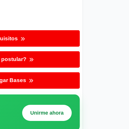
uisitos
postular?
gar Bases
Unirme ahora