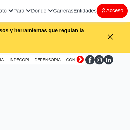
Acceso
rato
Para
Donde
Carreras
Entidades
os y herramientas que regulan la
IA
INDECOPI
DEFENSORIA
CONTRALORIA
SUNAFIL
MI