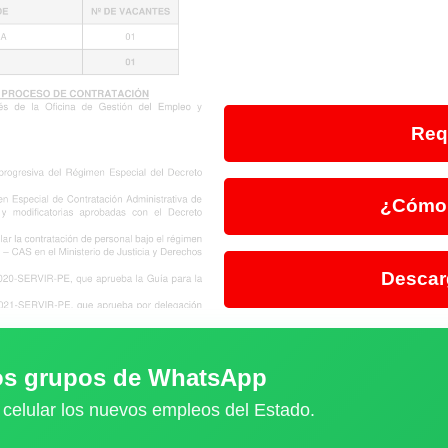
Req
¿Cómo 
Descar
ros grupos de WhatsApp
 celular los nuevos empleos del Estado.