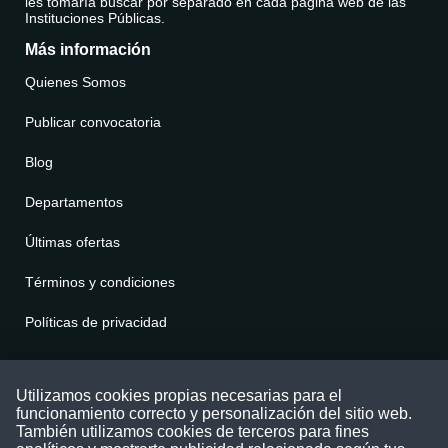
les tomaría buscar por separado en cada página web de las
Instituciones Públicas.
Más información
Quienes Somos
Publicar convocatoria
Blog
Departamentos
Últimas ofertas
Términos y condiciones
Políticas de privacidad
Contáctenos
Utilizamos cookies propias necesarias para el
funcionamiento correcto y personalización del sitio web.
Puede comunicarse con nosotros a través
También utilizamos cookies de terceros para fines
nuestras redes sociales o del correo: