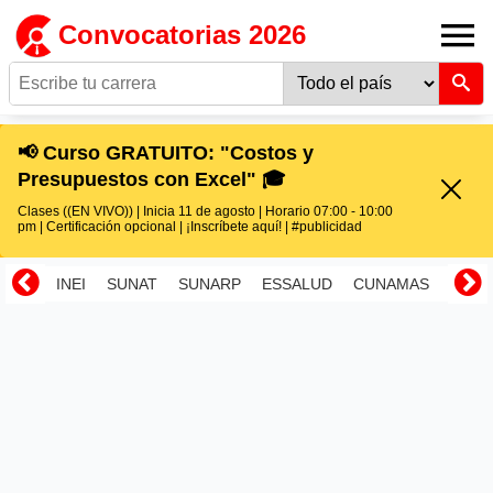
Convocatorias 2026
📢 Curso GRATUITO: "Costos y
Presupuestos con Excel" 🎓
Clases ((EN VIVO)) | Inicia 11 de agosto | Horario 07:00 - 10:00
pm | Certificación opcional | ¡Inscríbete aquí! | #publicidad
INEI
SUNAT
SUNARP
ESSALUD
CUNAMAS
RENI