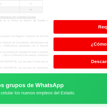
Req
¿Cómo 
Descar
ros grupos de WhatsApp
 celular los nuevos empleos del Estado.