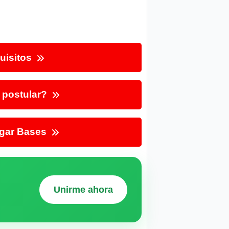
uisitos
postular?
gar Bases
Unirme ahora