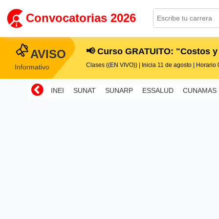
Convocatorias 2026
📢 Curso GRATUITO: "Costos y
AVISO
Clases ((EN VIVO)) | Inicia 11 de agosto | Horario 0
Informativo
INEI
SUNAT
SUNARP
ESSALUD
CUNAMAS