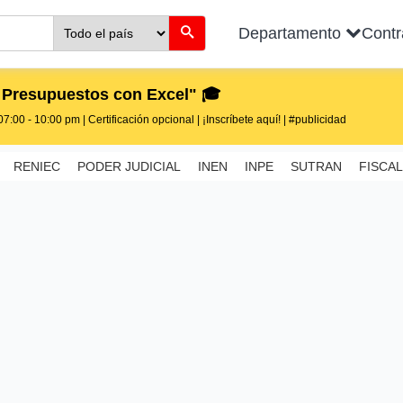
Departamento
Cont
 Presupuestos con Excel" 🎓
7:00 - 10:00 pm | Certificación opcional | ¡Inscríbete aquí! | #publicidad
RENIEC
PODER JUDICIAL
INEN
INPE
SUTRAN
FISCAL