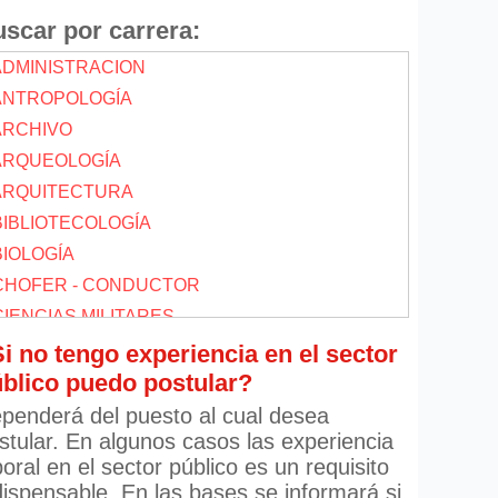
scar por carrera:
 ADMINISTRACION
 ANTROPOLOGÍA
 ARCHIVO
 ARQUEOLOGÍA
 ARQUITECTURA
 BIBLIOTECOLOGÍA
BIOLOGÍA
 CHOFER - CONDUCTOR
CIENCIAS MILITARES
CIENCIAS POLITICAS
i no tengo experiencia en el sector
blico puedo postular?
 COMPUTACION
 COMUNICACIONES
penderá del puesto al cual desea
stular. En algunos casos las experiencia
 CONTABILIDAD
boral en el sector público es un requisito
 DERECHO
dispensable. En las bases se informará si