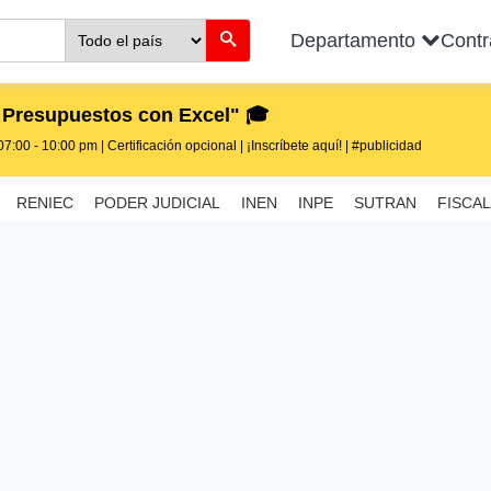
Departamento
Cont
 Presupuestos con Excel" 🎓
7:00 - 10:00 pm | Certificación opcional | ¡Inscríbete aquí! | #publicidad
RENIEC
PODER JUDICIAL
INEN
INPE
SUTRAN
FISCAL