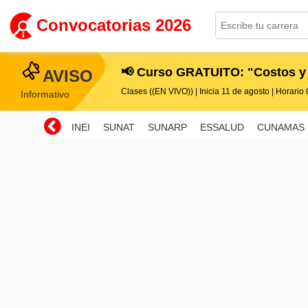
Convocatorias 2026
📢 Curso GRATUITO: "Costos y
AVISO
Clases ((EN VIVO)) | Inicia 11 de agosto | Horario 0
Informativo
INEI
SUNAT
SUNARP
ESSALUD
CUNAMAS