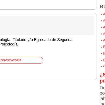
Bu
•
•
•
•
icología. Titulado y/o Egresado de Segunda
•
Psicología
•
• 
•
CONVOCATORIA
• 
• 
¿S
pú
•
•
De
po
•
la
•
in