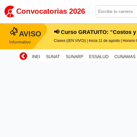
Convocatorias 2026
📢 Curso GRATUITO: "Costos y
AVISO
Clases ((EN VIVO)) | Inicia 11 de agosto | Horario 0
Informativo
INEI
SUNAT
SUNARP
ESSALUD
CUNAMAS