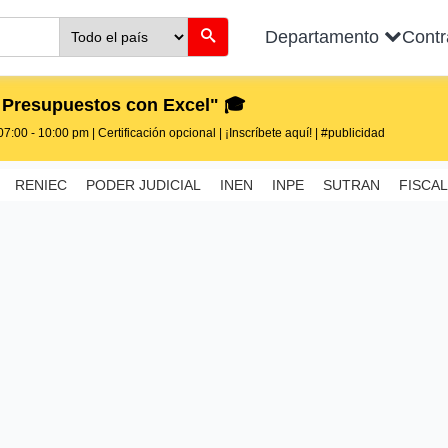
Departamento
Cont
 Presupuestos con Excel" 🎓
7:00 - 10:00 pm | Certificación opcional | ¡Inscríbete aquí! | #publicidad
RENIEC
PODER JUDICIAL
INEN
INPE
SUTRAN
FISCAL