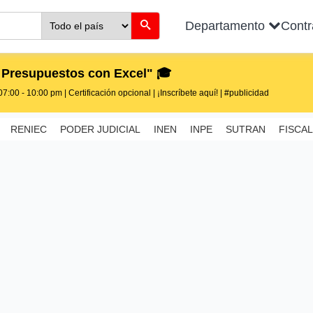
Departamento
Cont
 Presupuestos con Excel" 🎓
7:00 - 10:00 pm | Certificación opcional | ¡Inscríbete aquí! | #publicidad
RENIEC
PODER JUDICIAL
INEN
INPE
SUTRAN
FISCAL