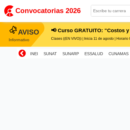
Convocatorias 2026
📢 Curso GRATUITO: "Costos y
AVISO
Clases ((EN VIVO)) | Inicia 11 de agosto | Horario 0
Informativo
INEI
SUNAT
SUNARP
ESSALUD
CUNAMAS