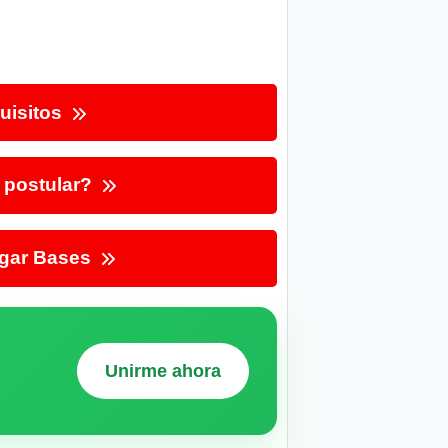
uisitos
postular?
gar Bases
Unirme ahora