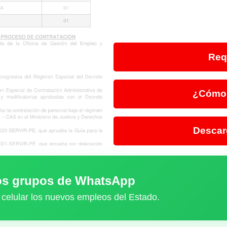
Req
¿Cómo 
Descar
ros grupos de WhatsApp
 celular los nuevos empleos del Estado.