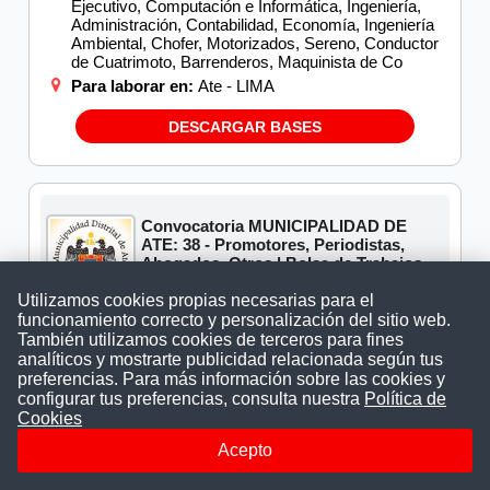
Ejecutivo, Computación e Informática, Ingeniería,
Administración, Contabilidad, Economía, Ingeniería
Ambiental, Chofer, Motorizados, Sereno, Conductor
de Cuatrimoto, Barrenderos, Maquinista de Co
Para laborar en:
Ate - LIMA
DESCARGAR BASES
Convocatoria MUNICIPALIDAD DE
ATE: 38 - Promotores, Periodistas,
Abogados, Otros | Bolsa de Trabajos
2019
Utilizamos cookies propias necesarias para el
funcionamiento correcto y personalización del sitio web.
Esta convocatoria
finalizó el 20/07/2018
También utilizamos cookies de terceros para fines
analíticos y mostrarte publicidad relacionada según tus
Se solicito profesionales de:
Contabilidad,
preferencias. Para más información sobre las cookies y
Psicología, Enfermería, Computación e Informática,
Motivación y Liderazgo Social, Cirujano Dentista,
configurar tus preferencias, consulta nuestra
Política de
Derecho, Administración, Ciencias Biológicas,
Cookies
Ciencias Quimica - Biologicas, Ciencias
Acepto
Economicas, Economía, Ciencias de la
Comunicación, Secretariado, Promotor