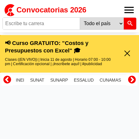
Convocatorias 2026
📢 Curso GRATUITO: "Costos y
Presupuestos con Excel" 🎓
Clases ((EN VIVO)) | Inicia 11 de agosto | Horario 07:00 - 10:00
pm | Certificación opcional | ¡Inscríbete aquí! | #publicidad
INEI
SUNAT
SUNARP
ESSALUD
CUNAMAS
RENI