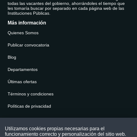
todas las vacantes del gobierno, ahorrándoles el tiempo que
les tomaría buscar por separado en cada página web de las
Instituciones Públicas.
Más información
Quienes Somos
Publicar convocatoria
Blog
Departamentos
Últimas ofertas
Términos y condiciones
Políticas de privacidad
Contáctenos
Utilizamos cookies propias necesarias para el
funcionamiento correcto y personalización del sitio web.
Puede comunicarse con nosotros a través