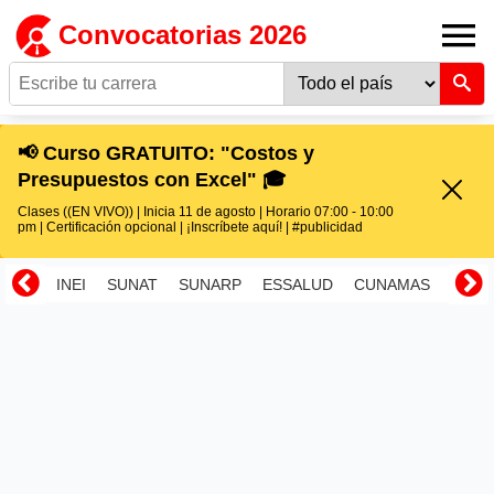
Convocatorias 2026
📢 Curso GRATUITO: "Costos y
Presupuestos con Excel" 🎓
Clases ((EN VIVO)) | Inicia 11 de agosto | Horario 07:00 - 10:00
pm | Certificación opcional | ¡Inscríbete aquí! | #publicidad
INEI
SUNAT
SUNARP
ESSALUD
CUNAMAS
RENI