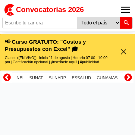
Convocatorias 2026
📢 Curso GRATUITO: "Costos y
Presupuestos con Excel" 🎓
Clases ((EN VIVO)) | Inicia 11 de agosto | Horario 07:00 - 10:00
pm | Certificación opcional | ¡Inscríbete aquí! | #publicidad
INEI
SUNAT
SUNARP
ESSALUD
CUNAMAS
RENI