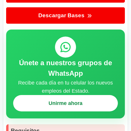
Descargar Bases
Únete a nuestros grupos de
WhatsApp
Recibe cada día en tu celular los nuevos
empleos del Estado.
Unirme ahora
Requisitos