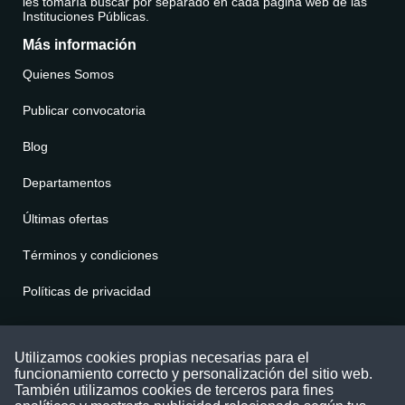
les tomaría buscar por separado en cada página web de las
Instituciones Públicas.
Más información
Quienes Somos
Publicar convocatoria
Blog
Departamentos
Últimas ofertas
Términos y condiciones
Políticas de privacidad
Contáctenos
Utilizamos cookies propias necesarias para el
funcionamiento correcto y personalización del sitio web.
Puede comunicarse con nosotros a través
También utilizamos cookies de terceros para fines
nuestras redes sociales o del correo: