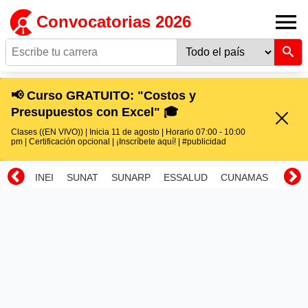
Convocatorias 2026
📢 Curso GRATUITO: "Costos y
Presupuestos con Excel" 🎓
Clases ((EN VIVO)) | Inicia 11 de agosto | Horario 07:00 - 10:00
pm | Certificación opcional | ¡Inscríbete aquí! | #publicidad
INEI
SUNAT
SUNARP
ESSALUD
CUNAMAS
RENI