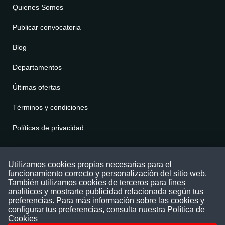
Quienes Somos
Publicar convocatoria
Blog
Departamentos
Últimas ofertas
Términos y condiciones
Políticas de privacidad
Contáctenos
Utilizamos cookies propias necesarias para el
funcionamiento correcto y personalización del sitio web.
Puede comunicarse con nosotros a través
También utilizamos cookies de terceros para fines
nuestras redes sociales o del correo:
analíticos y mostrarte publicidad relacionada según tus
contacto@convocatoriasdetrabajo.com
preferencias. Para más información sobre las cookies y
Siguenos en:
configurar tus preferencias, consulta nuestra
Política de
Cookies