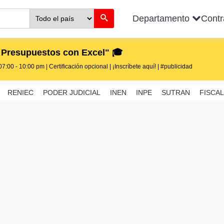
Departamento
Cont
 Presupuestos con Excel" 🎓
7:00 - 10:00 pm | Certificación opcional | ¡Inscríbete aquí! | #publicidad
RENIEC
PODER JUDICIAL
INEN
INPE
SUTRAN
FISCAL