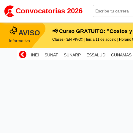
Convocatorias 2026
📢 Curso GRATUITO: "Costos y
AVISO
Clases ((EN VIVO)) | Inicia 11 de agosto | Horario 0
Informativo
INEI
SUNAT
SUNARP
ESSALUD
CUNAMAS