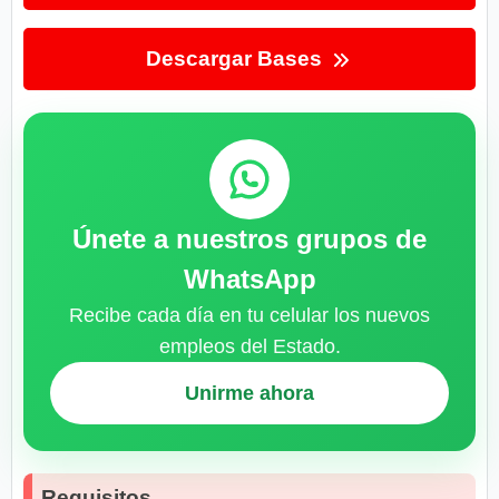
Descargar Bases
Únete a nuestros grupos de
WhatsApp
Recibe cada día en tu celular los nuevos
empleos del Estado.
Unirme ahora
Requisitos