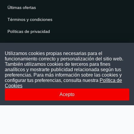
Últimas ofertas
Términos y condiciones
Políticas de privacidad
Contáctenos
Utilizamos cookies propias necesarias para el
funcionamiento correcto y personalización del sitio web.
Puede comunicarse con nosotros a través
También utilizamos cookies de terceros para fines
nuestras redes sociales o del correo:
analíticos y mostrarte publicidad relacionada según tus
contacto@convocatoriasdetrabajo.com
preferencias. Para más información sobre las cookies y
Siguenos en:
configurar tus preferencias, consulta nuestra
Política de
Cookies
Acepto
Facebook
Instagram
LinkedIn
Telegram