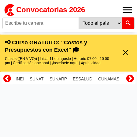
Convocatorias 2026
📢 Curso GRATUITO: "Costos y
Presupuestos con Excel" 🎓
Clases ((EN VIVO)) | Inicia 11 de agosto | Horario 07:00 - 10:00
pm | Certificación opcional | ¡Inscríbete aquí! | #publicidad
INEI
SUNAT
SUNARP
ESSALUD
CUNAMAS
RENI