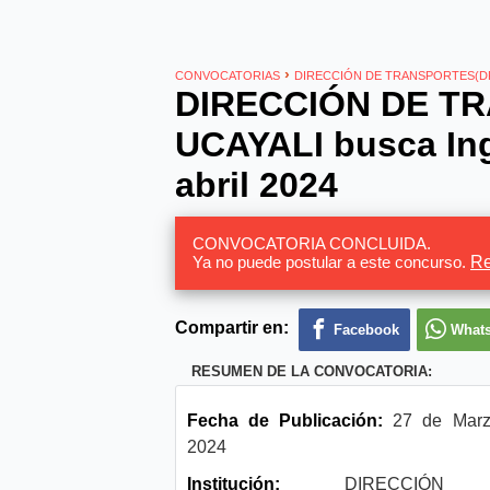
›
CONVOCATORIAS
DIRECCIÓN DE TRANSPORTES(DR
DIRECCIÓN DE T
UCAYALI busca Ing
abril 2024
CONVOCATORIA CONCLUIDA.
Ya no puede postular a este concurso.
Re
Compartir en:
Facebook
What
RESUMEN DE LA CONVOCATORIA:
Fecha de Publicación:
27 de Marz
2024
Institución:
DIRECCIÓN