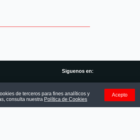
Siguenos en:
vés
Facebook
okies de terceros para fines analíticos y
Acepto
as, consulta nuestra
Política de Cookies
Instagram
LinkedIn
Telegram
TikTok