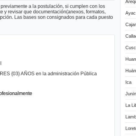
Areq
previamente a la postulación, si cumplen con los
te y revisar que documentación(anexos, formatos,
Ayac
cripción. Las bases son consignados para cada puesto
Caja
Calla
Cusc
Huan
l
Huán
RES {03} AÑOS en la administración Pública
Ica
rofesionalmente
Juní
La Li
Lamb
Loret