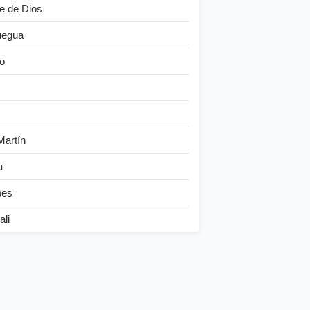
e de Dios
egua
o
Martín
a
bes
ali