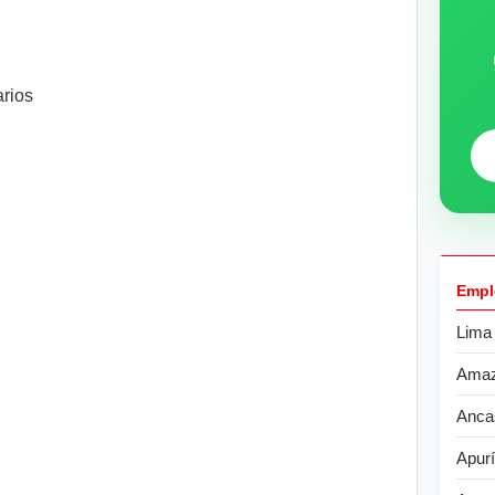
arios
Empl
Lima
Ama
Anca
Apur