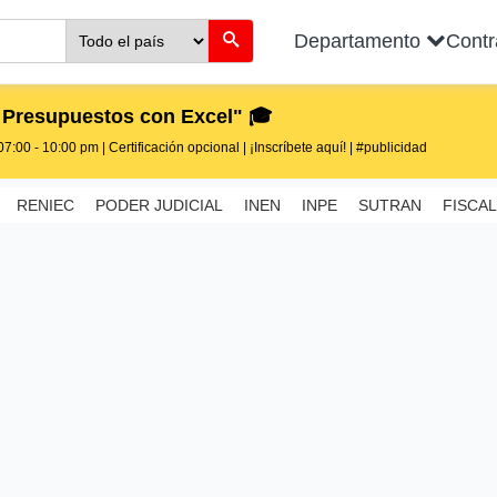
Departamento
Cont
 Presupuestos con Excel" 🎓
7:00 - 10:00 pm | Certificación opcional | ¡Inscríbete aquí! | #publicidad
RENIEC
PODER JUDICIAL
INEN
INPE
SUTRAN
FISCAL