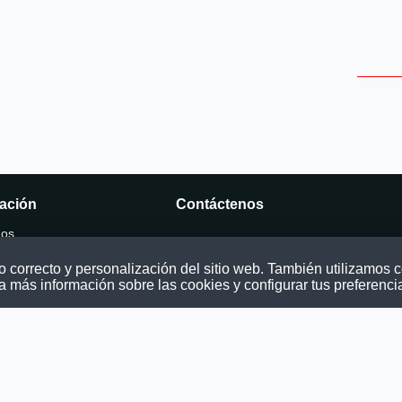
ación
Contáctenos
mos
Puede comunicarse con nosotros a tra
nuestras redes sociales o del correo:
correcto y personalización del sitio web. También utilizamos co
ocatoria
contacto@convocatoriasdetrabajo.com
a más información sobre las cookies y configurar tus preferenci
os
as