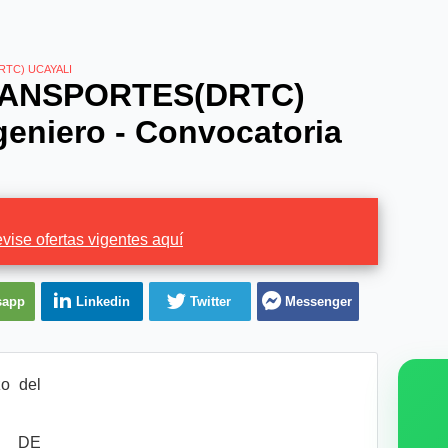
TC) UCAYALI
RANSPORTES(DRTC)
eniero - Convocatoria
vise ofertas vigentes aquí
sapp
Linkedin
Twitter
Messenger
o del
 DE