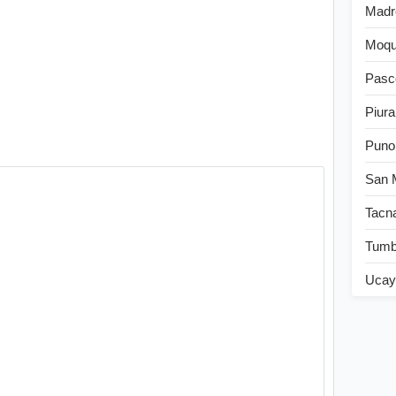
Madr
Moqu
Pasc
Piura
Puno
San 
Tacn
Tum
Ucay