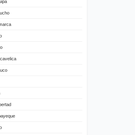
uipa
ucho
marca
o
o
cavelica
uco
n
bertad
ayeque
o