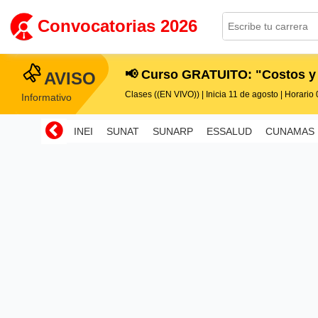
Convocatorias 2026
📢 Curso GRATUITO: "Costos y
AVISO
Clases ((EN VIVO)) | Inicia 11 de agosto | Horario 0
Informativo
INEI
SUNAT
SUNARP
ESSALUD
CUNAMAS