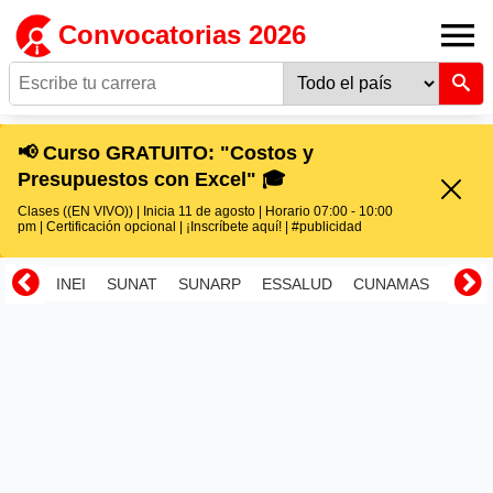
Convocatorias 2026
📢 Curso GRATUITO: "Costos y
Presupuestos con Excel" 🎓
Clases ((EN VIVO)) | Inicia 11 de agosto | Horario 07:00 - 10:00
pm | Certificación opcional | ¡Inscríbete aquí! | #publicidad
INEI
SUNAT
SUNARP
ESSALUD
CUNAMAS
RENI