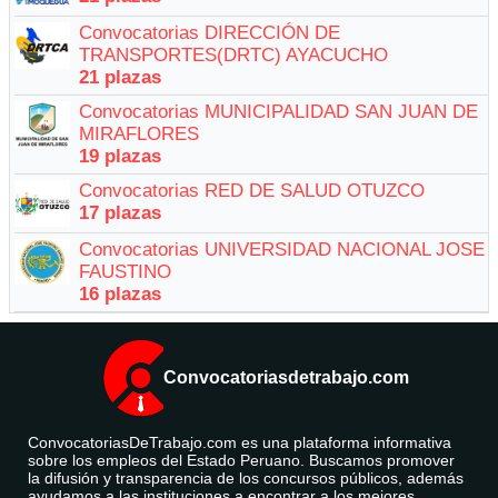
Convocatorias DIRECCIÓN DE
TRANSPORTES(DRTC) AYACUCHO
21 plazas
Convocatorias MUNICIPALIDAD SAN JUAN DE
MIRAFLORES
19 plazas
Convocatorias RED DE SALUD OTUZCO
17 plazas
Convocatorias UNIVERSIDAD NACIONAL JOSE
FAUSTINO
16 plazas
Convocatoriasdetrabajo.com
ConvocatoriasDeTrabajo.com es una plataforma informativa
sobre los empleos del Estado Peruano. Buscamos promover
la difusión y transparencia de los concursos públicos, además
ayudamos a las instituciones a encontrar a los mejores