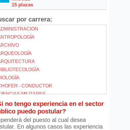
15 plazas
scar por carrera:
 ADMINISTRACION
 ANTROPOLOGÍA
 ARCHIVO
 ARQUEOLOGÍA
 ARQUITECTURA
 BIBLIOTECOLOGÍA
BIOLOGÍA
 CHOFER - CONDUCTOR
CIENCIAS MILITARES
CIENCIAS POLITICAS
i no tengo experiencia en el sector
blico puedo postular?
 COMPUTACION
 COMUNICACIONES
penderá del puesto al cual desea
stular. En algunos casos las experiencia
 CONTABILIDAD