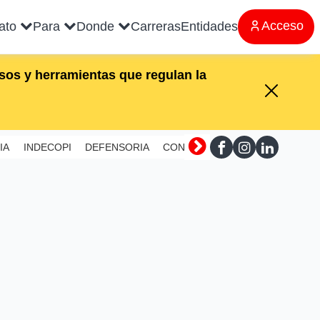
Acceso
rato
Para
Donde
Carreras
Entidades
os y herramientas que regulan la
IA
INDECOPI
DEFENSORIA
CONTRALORIA
SUNAFIL
MI