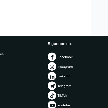
 PUNO
 SAN MARTIN
 TACNA
 TUMBES
UCAYALI
Siguenos en:
vés
Facebook
Instagram
LinkedIn
Telegram
TikTok
Youtube