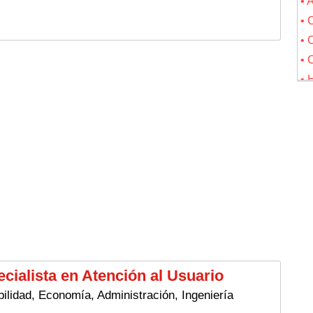
•
•
•
•
•
•
• 
• 
• 
•
• 
•
•
•
ialista en Atención al Usuario
•
• 
ilidad, Economía, Administración, Ingeniería