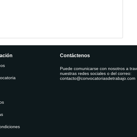
•
•
•
•
• 
ación
Contáctenos
mos
Puede comunicarse con nosotros a tra
nuestras redes sociales o del correo:
ocatoria
contacto@convocatoriasdetrabajo.com
os
as
ondiciones