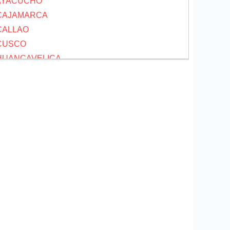
 AYACUCHO
 CAJAMARCA
 CALLAO
 CUSCO
 HUANCAVELICA
 HUANUCO
ICA
JUNIN
LA LIBERTAD
 LAMBAYEQUE
LIMA
 LORETO
 MADRE DE DIOS
 MOQUEGUA
 PASCO
PIURA