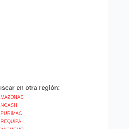
scar en otra región:
 AMAZONAS
 ANCASH
 APURIMAC
 AREQUIPA