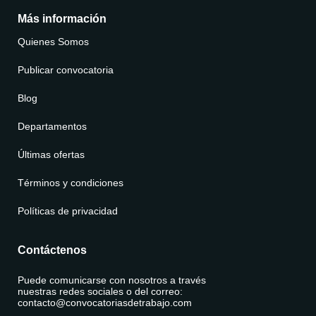
• PASCO
Más información
• PIURA
• PUNO
Quienes Somos
• SAN MARTIN
Publicar convocatoria
• TACNA
Blog
• TUMBES
• UCAYALI
Departamentos
Últimas ofertas
Términos y condiciones
Políticas de privacidad
Contáctenos
Puede comunicarse con nosotros a través
nuestras redes sociales o del correo:
contacto@convocatoriasdetrabajo.com