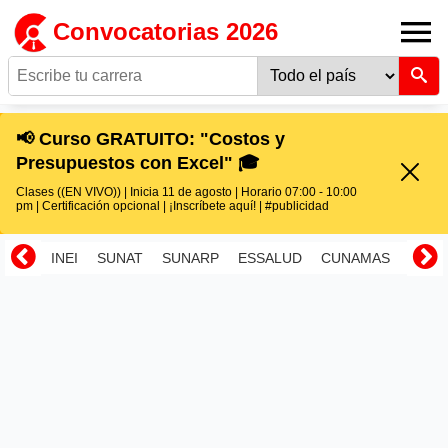
Convocatorias 2026
📢 Curso GRATUITO: "Costos y
Presupuestos con Excel" 🎓
Clases ((EN VIVO)) | Inicia 11 de agosto | Horario 07:00 - 10:00
pm | Certificación opcional | ¡Inscríbete aquí! | #publicidad
INEI
SUNAT
SUNARP
ESSALUD
CUNAMAS
RENI