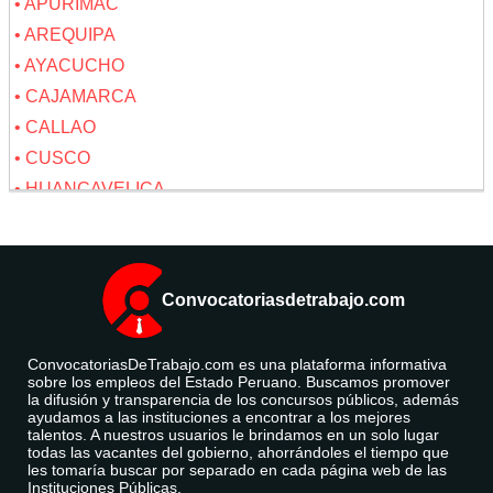
• APURIMAC
• AREQUIPA
• AYACUCHO
• CAJAMARCA
• CALLAO
• CUSCO
• HUANCAVELICA
• HUANUCO
• ICA
• JUNIN
Convocatoriasdetrabajo.com
• LA LIBERTAD
• LAMBAYEQUE
ConvocatoriasDeTrabajo.com es una plataforma informativa
• LIMA
sobre los empleos del Estado Peruano. Buscamos promover
la difusión y transparencia de los concursos públicos, además
• LORETO
ayudamos a las instituciones a encontrar a los mejores
• MADRE DE DIOS
talentos. A nuestros usuarios le brindamos en un solo lugar
todas las vacantes del gobierno, ahorrándoles el tiempo que
• MOQUEGUA
les tomaría buscar por separado en cada página web de las
Instituciones Públicas.