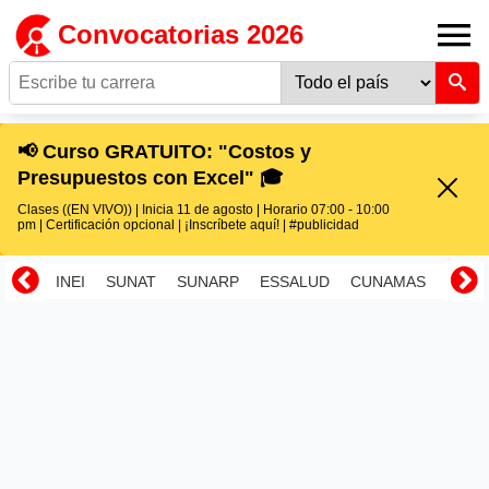
Convocatorias 2026
📢 Curso GRATUITO: "Costos y
Presupuestos con Excel" 🎓
Clases ((EN VIVO)) | Inicia 11 de agosto | Horario 07:00 - 10:00
pm | Certificación opcional | ¡Inscríbete aquí! | #publicidad
INEI
SUNAT
SUNARP
ESSALUD
CUNAMAS
RENI