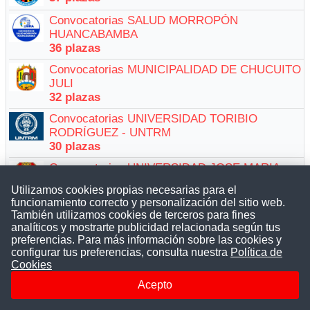
Convocatorias SALUD MORROPÓN
HUANCABAMBA
36 plazas
Convocatorias MUNICIPALIDAD DE CHUCUITO
JULI
32 plazas
Convocatorias UNIVERSIDAD TORIBIO
RODRÍGUEZ - UNTRM
30 plazas
Convocatorias UNIVERSIDAD JOSE MARIA
ARGUEDAS
Utilizamos cookies propias necesarias para el
29 plazas
funcionamiento correcto y personalización del sitio web.
También utilizamos cookies de terceros para fines
Convocatorias DIRESA CAJAMARCA
analíticos y mostrarte publicidad relacionada según tus
27 plazas
preferencias. Para más información sobre las cookies y
configurar tus preferencias, consulta nuestra
Política de
Convocatorias SUNAFIL
Cookies
27 plazas
Acepto
Convocatorias DEFENSORIA DEL PUEBLO
21 plazas