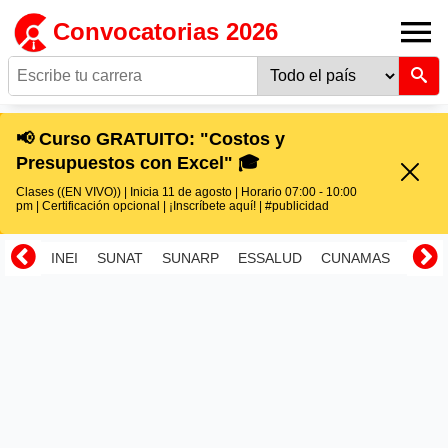
Convocatorias 2026
📢 Curso GRATUITO: "Costos y
Presupuestos con Excel" 🎓
Clases ((EN VIVO)) | Inicia 11 de agosto | Horario 07:00 - 10:00
pm | Certificación opcional | ¡Inscríbete aquí! | #publicidad
INEI
SUNAT
SUNARP
ESSALUD
CUNAMAS
RENI