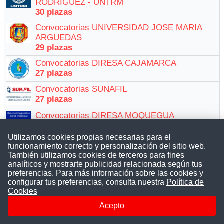
RODRÍGUEZ - UNTRM
30 plazas
Convocatorias UNIVERSIDAD JOSE MARIA
ARGUEDAS
29 plazas
Convocatorias DIRESA CAJAMARCA
27 plazas
Convocatorias SUNAFIL
27 plazas
Convocatorias DIRESA MOQUEGUA
21 plazas
Utilizamos cookies propias necesarias para el
Convocatorias DEFENSORIA DEL PUEBLO
funcionamiento correcto y personalización del sitio web.
21 plazas
También utilizamos cookies de terceros para fines
analíticos y mostrarte publicidad relacionada según tus
Convocatorias DIRECCIÓN DE
preferencias. Para más información sobre las cookies y
TRANSPORTES(DRTC) AYACUCHO
configurar tus preferencias, consulta nuestra
Política de
21 plazas
Cookies
Convocatorias MUNICIPALIDAD SAN JUAN DE
Acepto
MIRAFLORES
19 plazas