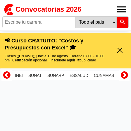
Convocatorias 2026
📢 Curso GRATUITO: "Costos y
Presupuestos con Excel" 🎓
Clases ((EN VIVO)) | Inicia 11 de agosto | Horario 07:00 - 10:00
pm | Certificación opcional | ¡Inscríbete aquí! | #publicidad
INEI
SUNAT
SUNARP
ESSALUD
CUNAMAS
RENI