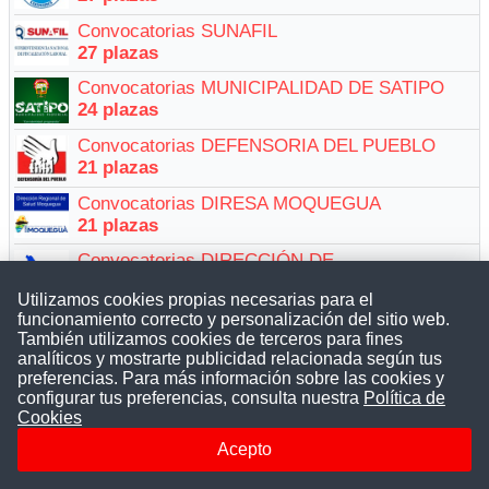
Convocatorias SUNAFIL
27 plazas
Convocatorias MUNICIPALIDAD DE SATIPO
24 plazas
Convocatorias DEFENSORIA DEL PUEBLO
21 plazas
Convocatorias DIRESA MOQUEGUA
21 plazas
Convocatorias DIRECCIÓN DE
TRANSPORTES(DRTC) AYACUCHO
Utilizamos cookies propias necesarias para el
21 plazas
funcionamiento correcto y personalización del sitio web.
Convocatorias MUNICIPALIDAD SAN JUAN DE
También utilizamos cookies de terceros para fines
analíticos y mostrarte publicidad relacionada según tus
MIRAFLORES
preferencias. Para más información sobre las cookies y
19 plazas
configurar tus preferencias, consulta nuestra
Política de
Convocatorias RED DE SALUD OTUZCO
Cookies
17 plazas
Acepto
Convocatorias UNIVERSIDAD NACIONAL JOSE