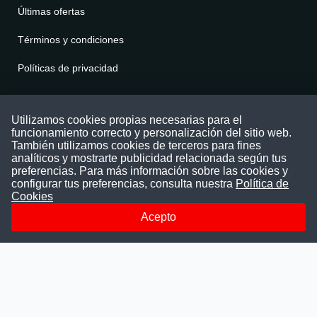
Últimas ofertas
Términos y condiciones
Políticas de privacidad
Contáctenos
Utilizamos cookies propias necesarias para el
funcionamiento correcto y personalización del sitio web.
Puede comunicarse con nosotros a través
También utilizamos cookies de terceros para fines
nuestras redes sociales o del correo:
analíticos y mostrarte publicidad relacionada según tus
contacto@convocatoriasdetrabajo.com
preferencias. Para más información sobre las cookies y
Siguenos en:
configurar tus preferencias, consulta nuestra
Política de
Cookies
Acepto
Facebook
Instagram
LinkedIn
Telegram