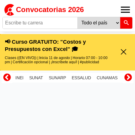
Convocatorias 2026
📢 Curso GRATUITO: "Costos y
Presupuestos con Excel" 🎓
Clases ((EN VIVO)) | Inicia 11 de agosto | Horario 07:00 - 10:00
pm | Certificación opcional | ¡Inscríbete aquí! | #publicidad
INEI
SUNAT
SUNARP
ESSALUD
CUNAMAS
RENI