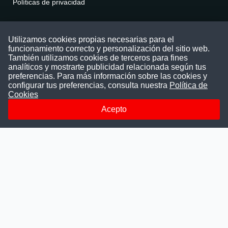
Políticas de privacidad
Contáctenos
Utilizamos cookies propias necesarias para el
funcionamiento correcto y personalización del sitio web.
Puede comunicarse con nosotros a través
También utilizamos cookies de terceros para fines
nuestras redes sociales o del correo:
analíticos y mostrarte publicidad relacionada según tus
contacto@convocatoriasdetrabajo.com
preferencias. Para más información sobre las cookies y
Siguenos en:
configurar tus preferencias, consulta nuestra
Política de
Cookies
Acepto
Facebook
Instagram
LinkedIn
Telegram
TikTok
Youtube