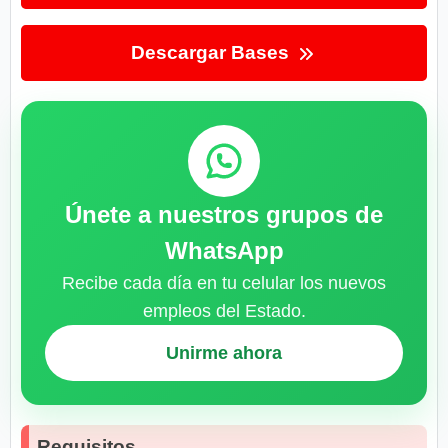
Descargar Bases
Únete a nuestros grupos de
WhatsApp
Recibe cada día en tu celular los nuevos
empleos del Estado.
Unirme ahora
Requisitos