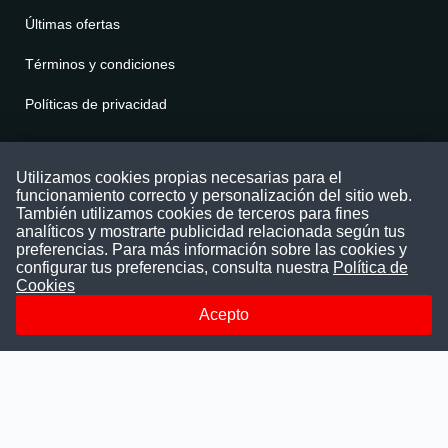
Últimas ofertas
Términos y condiciones
Políticas de privacidad
Contáctenos
Utilizamos cookies propias necesarias para el
funcionamiento correcto y personalización del sitio web.
Puede comunicarse con nosotros a través
También utilizamos cookies de terceros para fines
nuestras redes sociales o del correo:
analíticos y mostrarte publicidad relacionada según tus
contacto@convocatoriasdetrabajo.com
preferencias. Para más información sobre las cookies y
Siguenos en:
configurar tus preferencias, consulta nuestra
Política de
Cookies
Acepto
Facebook
Instagram
LinkedIn
Telegram