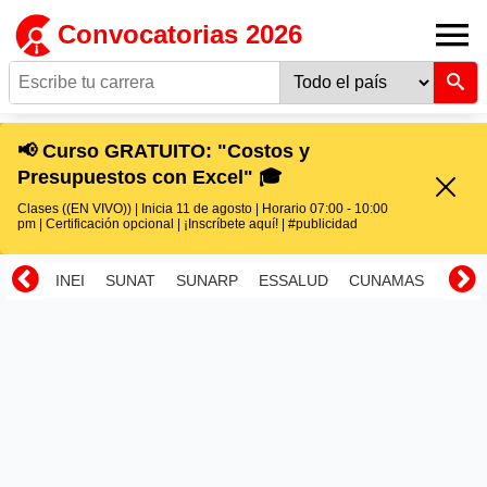
Convocatorias 2026
📢 Curso GRATUITO: "Costos y
Presupuestos con Excel" 🎓
Clases ((EN VIVO)) | Inicia 11 de agosto | Horario 07:00 - 10:00
pm | Certificación opcional | ¡Inscríbete aquí! | #publicidad
INEI
SUNAT
SUNARP
ESSALUD
CUNAMAS
RENI