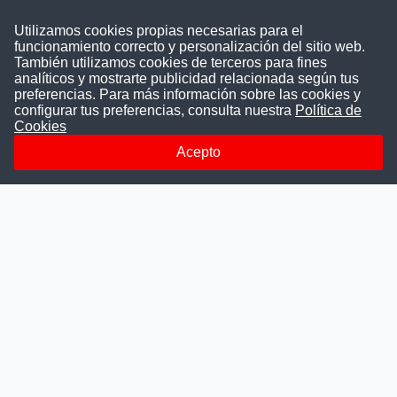
Contáctenos
Utilizamos cookies propias necesarias para el
funcionamiento correcto y personalización del sitio web.
Puede comunicarse con nosotros a través
También utilizamos cookies de terceros para fines
nuestras redes sociales o del correo:
analíticos y mostrarte publicidad relacionada según tus
contacto@convocatoriasdetrabajo.com
preferencias. Para más información sobre las cookies y
Siguenos en:
configurar tus preferencias, consulta nuestra
Política de
Cookies
Acepto
Facebook
Instagram
LinkedIn
Telegram
TikTok
Youtube
© 2026 Todos los derechos reservados.