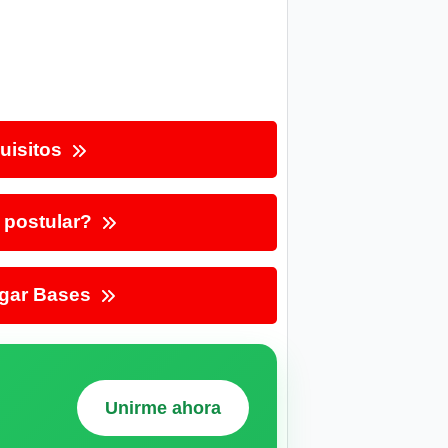
uisitos
postular?
gar Bases
Unirme ahora