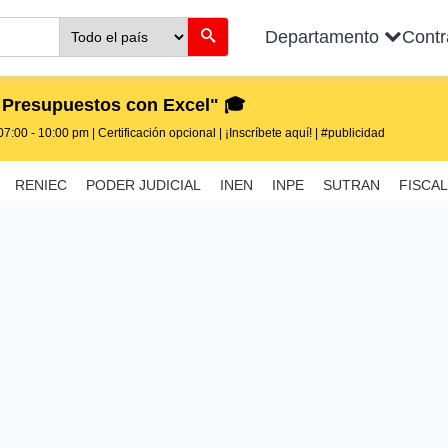
Departamento
Cont
 Presupuestos con Excel" 🎓
7:00 - 10:00 pm | Certificación opcional | ¡Inscríbete aquí! | #publicidad
RENIEC
PODER JUDICIAL
INEN
INPE
SUTRAN
FISCAL