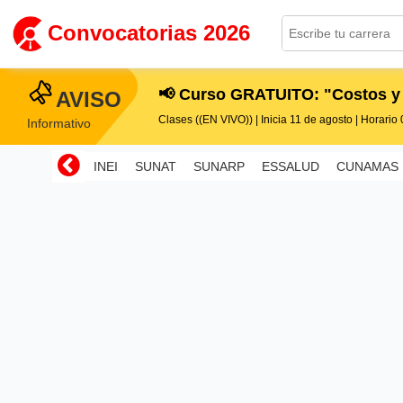
Convocatorias 2026
📢 Curso GRATUITO: "Costos y
AVISO
Clases ((EN VIVO)) | Inicia 11 de agosto | Horario 0
Informativo
INEI
SUNAT
SUNARP
ESSALUD
CUNAMAS