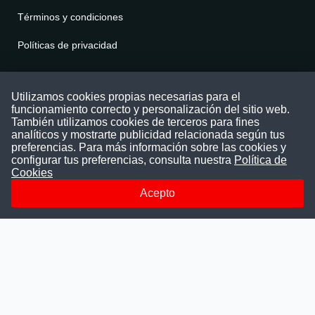
Términos y condiciones
Políticas de privacidad
Contáctenos
Utilizamos cookies propias necesarias para el
funcionamiento correcto y personalización del sitio web.
Puede comunicarse con nosotros a través
También utilizamos cookies de terceros para fines
nuestras redes sociales o del correo:
analíticos y mostrarte publicidad relacionada según tus
contacto@convocatoriasdetrabajo.com
preferencias. Para más información sobre las cookies y
Siguenos en:
configurar tus preferencias, consulta nuestra
Política de
Cookies
Acepto
Facebook
Instagram
LinkedIn
Telegram
TikTok