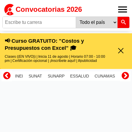
Convocatorias 2026
📢 Curso GRATUITO: "Costos y
Presupuestos con Excel" 🎓
Clases ((EN VIVO)) | Inicia 11 de agosto | Horario 07:00 - 10:00
pm | Certificación opcional | ¡Inscríbete aquí! | #publicidad
INEI
SUNAT
SUNARP
ESSALUD
CUNAMAS
RENI