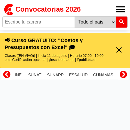
Convocatorias 2026
📢 Curso GRATUITO: "Costos y
Presupuestos con Excel" 🎓
Clases ((EN VIVO)) | Inicia 11 de agosto | Horario 07:00 - 10:00
pm | Certificación opcional | ¡Inscríbete aquí! | #publicidad
INEI
SUNAT
SUNARP
ESSALUD
CUNAMAS
RENI