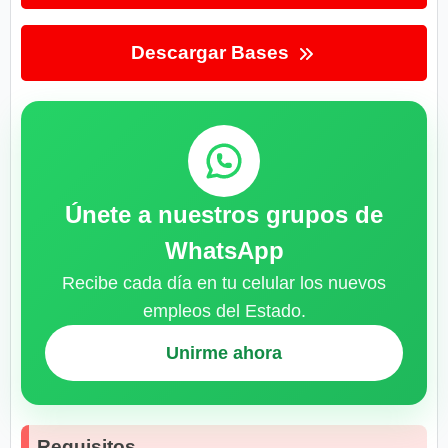
Descargar Bases
Únete a nuestros grupos de
WhatsApp
Recibe cada día en tu celular los nuevos
empleos del Estado.
Unirme ahora
Requisitos