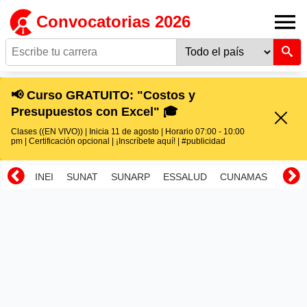
Convocatorias 2026
📢 Curso GRATUITO: "Costos y
Presupuestos con Excel" 🎓
Clases ((EN VIVO)) | Inicia 11 de agosto | Horario 07:00 - 10:00
pm | Certificación opcional | ¡Inscríbete aquí! | #publicidad
INEI
SUNAT
SUNARP
ESSALUD
CUNAMAS
RENI