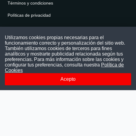
Términos y condiciones
Políticas de privacidad
Contáctenos
Utilizamos cookies propias necesarias para el
funcionamiento correcto y personalización del sitio web.
Puede comunicarse con nosotros a través
También utilizamos cookies de terceros para fines
nuestras redes sociales o del correo:
analíticos y mostrarte publicidad relacionada según tus
contacto@convocatoriasdetrabajo.com
preferencias. Para más información sobre las cookies y
Siguenos en:
configurar tus preferencias, consulta nuestra
Política de
Cookies
Acepto
Facebook
Instagram
LinkedIn
Telegram
TikTok