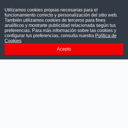
Contáctenos
Utilizamos cookies propias necesarias para el
funcionamiento correcto y personalización del sitio web.
Puede comunicarse con nosotros a través
También utilizamos cookies de terceros para fines
nuestras redes sociales o del correo:
analíticos y mostrarte publicidad relacionada según tus
contacto@convocatoriasdetrabajo.com
preferencias. Para más información sobre las cookies y
Siguenos en:
configurar tus preferencias, consulta nuestra
Política de
Cookies
Acepto
Facebook
Instagram
LinkedIn
Telegram
TikTok
Youtube
© 2026 Todos los derechos reservados.