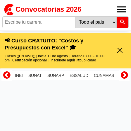
Convocatorias 2026
📢 Curso GRATUITO: "Costos y
Presupuestos con Excel" 🎓
Clases ((EN VIVO)) | Inicia 11 de agosto | Horario 07:00 - 10:00
pm | Certificación opcional | ¡Inscríbete aquí! | #publicidad
INEI
SUNAT
SUNARP
ESSALUD
CUNAMAS
RENI