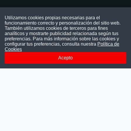
Contáctenos
Utilizamos cookies propias necesarias para el
funcionamiento correcto y personalización del sitio web.
Puede comunicarse con nosotros a través
También utilizamos cookies de terceros para fines
nuestras redes sociales o del correo:
analíticos y mostrarte publicidad relacionada según tus
contacto@convocatoriasdetrabajo.com
preferencias. Para más información sobre las cookies y
Siguenos en:
configurar tus preferencias, consulta nuestra
Política de
Cookies
Acepto
Facebook
Instagram
LinkedIn
Telegram
TikTok
Youtube