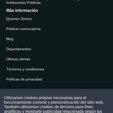
Instituciones Públicas.
Más información
Quienes Somos
Publicar convocatoria
Blog
Departamentos
Últimas ofertas
Términos y condiciones
Políticas de privacidad
Contáctenos
Utilizamos cookies propias necesarias para el
funcionamiento correcto y personalización del sitio web.
Puede comunicarse con nosotros a través
También utilizamos cookies de terceros para fines
nuestras redes sociales o del correo:
analíticos y mostrarte publicidad relacionada según tus
contacto@convocatoriasdetrabajo.com