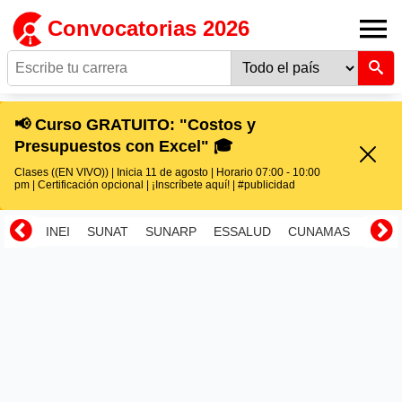
Convocatorias 2026
📢 Curso GRATUITO: "Costos y
Presupuestos con Excel" 🎓
Clases ((EN VIVO)) | Inicia 11 de agosto | Horario 07:00 - 10:00
pm | Certificación opcional | ¡Inscríbete aquí! | #publicidad
INEI
SUNAT
SUNARP
ESSALUD
CUNAMAS
RENI