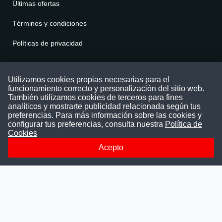
Últimas ofertas
Términos y condiciones
Políticas de privacidad
Contáctenos
Utilizamos cookies propias necesarias para el
funcionamiento correcto y personalización del sitio web.
Puede comunicarse con nosotros a través
También utilizamos cookies de terceros para fines
nuestras redes sociales o del correo:
analíticos y mostrarte publicidad relacionada según tus
contacto@convocatoriasdetrabajo.com
preferencias. Para más información sobre las cookies y
Siguenos en:
configurar tus preferencias, consulta nuestra
Política de
Cookies
Acepto
Facebook
Instagram
LinkedIn
Telegram