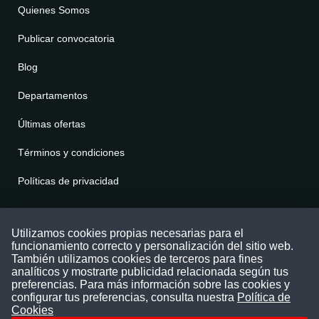
Quienes Somos
Publicar convocatoria
Blog
Departamentos
Últimas ofertas
Términos y condiciones
Políticas de privacidad
Contáctenos
Utilizamos cookies propias necesarias para el
funcionamiento correcto y personalización del sitio web.
Puede comunicarse con nosotros a través
También utilizamos cookies de terceros para fines
nuestras redes sociales o del correo:
analíticos y mostrarte publicidad relacionada según tus
contacto@convocatoriasdetrabajo.com
preferencias. Para más información sobre las cookies y
Siguenos en:
configurar tus preferencias, consulta nuestra
Política de
Cookies