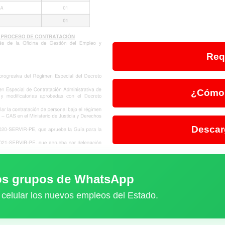
Req
¿Cómo 
Descar
ros grupos de WhatsApp
 celular los nuevos empleos del Estado.