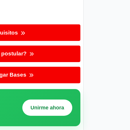
uisitos
postular?
gar Bases
Unirme ahora