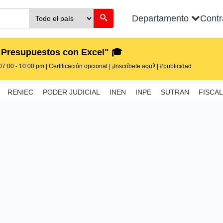
Departamento
Cont
 Presupuestos con Excel" 🎓
7:00 - 10:00 pm | Certificación opcional | ¡Inscríbete aquí! | #publicidad
RENIEC
PODER JUDICIAL
INEN
INPE
SUTRAN
FISCAL