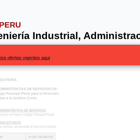
OPERU
eniería Industrial, Administr
ise ofertas vigentes aquí