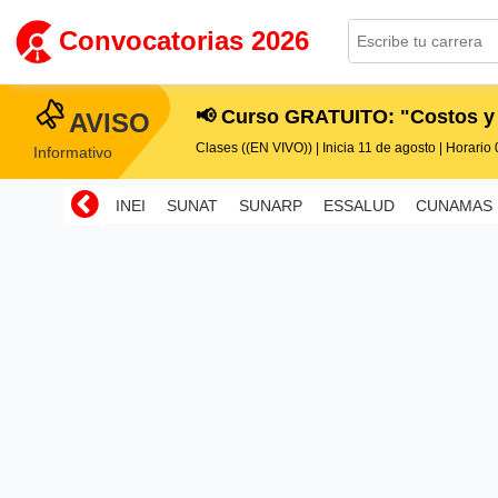
Convocatorias 2026
📢 Curso GRATUITO: "Costos y
AVISO
Clases ((EN VIVO)) | Inicia 11 de agosto | Horario 0
Informativo
INEI
SUNAT
SUNARP
ESSALUD
CUNAMAS