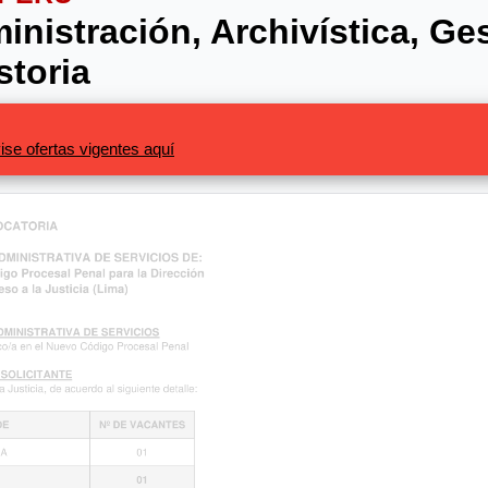
inistración, Archivística, G
storia
ise ofertas vigentes aquí