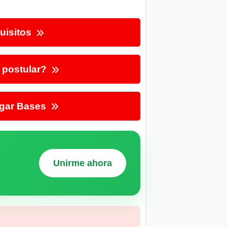
uisitos
postular?
gar Bases
Unirme ahora