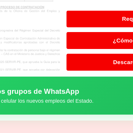
Req
¿Cómo 
Descar
ros grupos de WhatsApp
 celular los nuevos empleos del Estado.