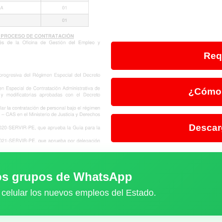
Req
¿Cómo 
Descar
ros grupos de WhatsApp
 celular los nuevos empleos del Estado.