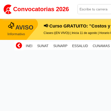
Convocatorias 2026
📢 Curso GRATUITO: "Costos y
AVISO
Clases ((EN VIVO)) | Inicia 11 de agosto | Horario 0
Informativo
INEI
SUNAT
SUNARP
ESSALUD
CUNAMAS