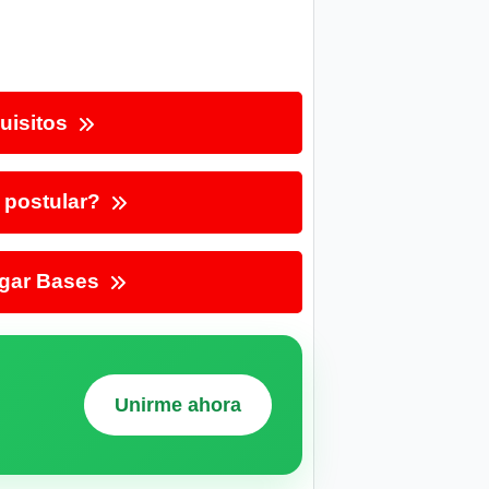
uisitos
postular?
gar Bases
Unirme ahora