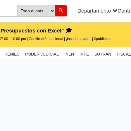
Departamento
Cont
 Presupuestos con Excel" 🎓
7:00 - 10:00 pm | Certificación opcional | ¡Inscríbete aquí! | #publicidad
RENIEC
PODER JUDICIAL
INEN
INPE
SUTRAN
FISCAL