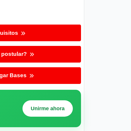
uisitos
postular?
gar Bases
Unirme ahora