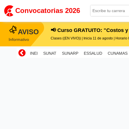
Convocatorias 2026
📢 Curso GRATUITO: "Costos y
AVISO
Clases ((EN VIVO)) | Inicia 11 de agosto | Horario 0
Informativo
INEI
SUNAT
SUNARP
ESSALUD
CUNAMAS