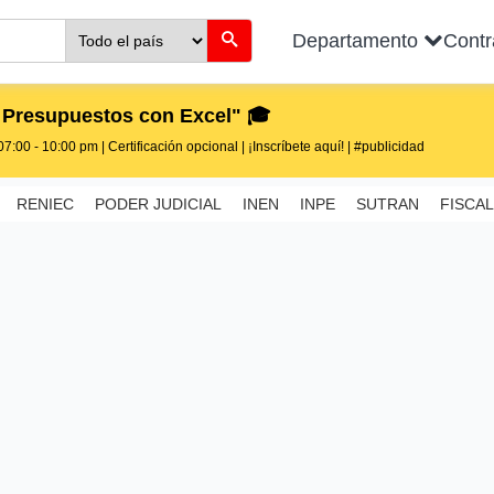
Departamento
Cont
 Presupuestos con Excel" 🎓
7:00 - 10:00 pm | Certificación opcional | ¡Inscríbete aquí! | #publicidad
RENIEC
PODER JUDICIAL
INEN
INPE
SUTRAN
FISCAL