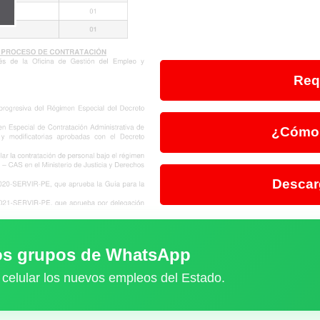
Req
¿Cómo 
Descar
ros grupos de WhatsApp
 celular los nuevos empleos del Estado.