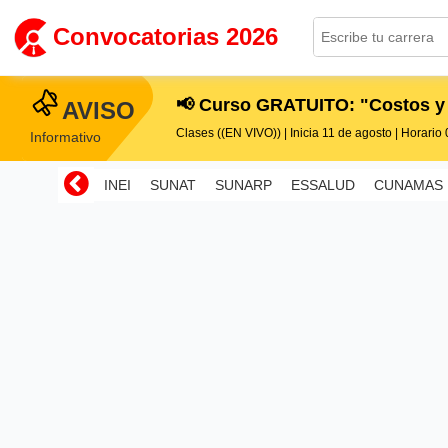
Convocatorias 2026
📢 Curso GRATUITO: "Costos y
AVISO
Clases ((EN VIVO)) | Inicia 11 de agosto | Horario 0
Informativo
INEI
SUNAT
SUNARP
ESSALUD
CUNAMAS