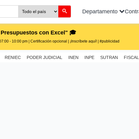
Departamento
Cont
 Presupuestos con Excel" 🎓
7:00 - 10:00 pm | Certificación opcional | ¡Inscríbete aquí! | #publicidad
RENIEC
PODER JUDICIAL
INEN
INPE
SUTRAN
FISCAL