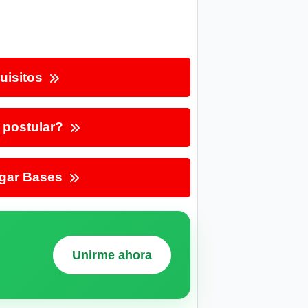
uisitos
postular?
gar Bases
Unirme ahora