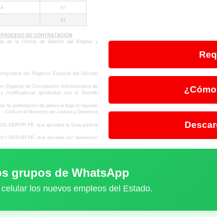
Req
¿Cómo 
Descar
ros grupos de WhatsApp
 celular los nuevos empleos del Estado.