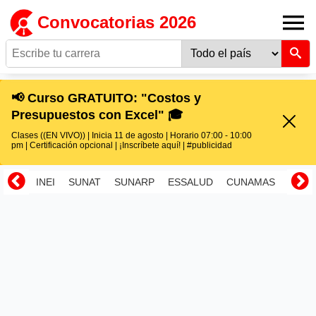
Convocatorias 2026
📢 Curso GRATUITO: "Costos y
Presupuestos con Excel" 🎓
Clases ((EN VIVO)) | Inicia 11 de agosto | Horario 07:00 - 10:00
pm | Certificación opcional | ¡Inscríbete aquí! | #publicidad
INEI
SUNAT
SUNARP
ESSALUD
CUNAMAS
RENI