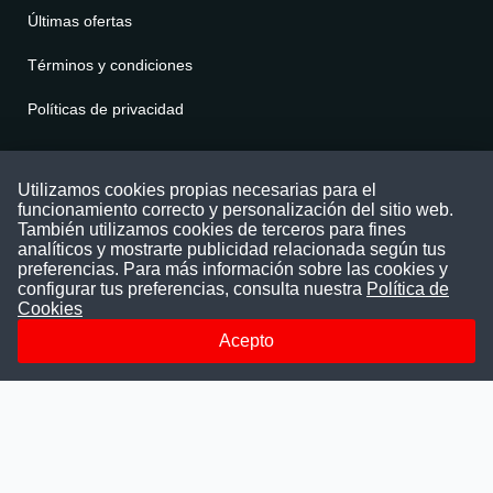
Últimas ofertas
Términos y condiciones
Políticas de privacidad
Contáctenos
Utilizamos cookies propias necesarias para el
funcionamiento correcto y personalización del sitio web.
Puede comunicarse con nosotros a través
También utilizamos cookies de terceros para fines
nuestras redes sociales o del correo:
analíticos y mostrarte publicidad relacionada según tus
contacto@convocatoriasdetrabajo.com
preferencias. Para más información sobre las cookies y
Siguenos en:
configurar tus preferencias, consulta nuestra
Política de
Cookies
Acepto
Facebook
Instagram
LinkedIn
Telegram