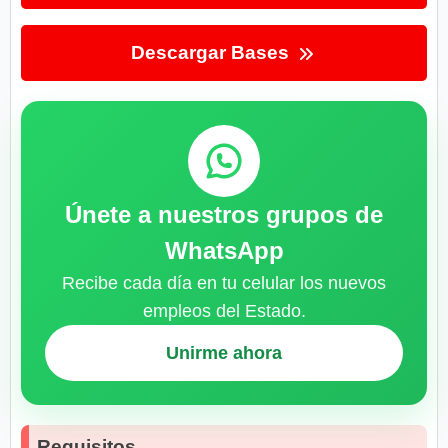
Descargar Bases
Únete a nuestros grupos de
WhatsApp
Recibe cada día en tu celular los nuevos
empleos del Estado.
Unirme ahora
Requisitos