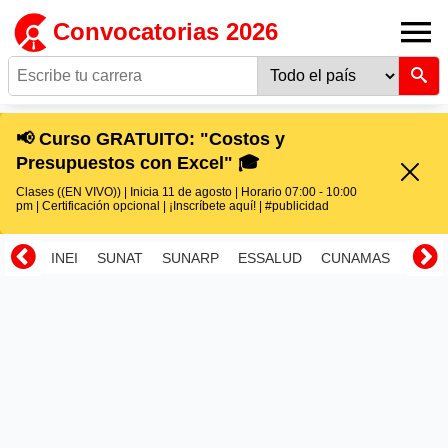
Convocatorias 2026
📢 Curso GRATUITO: "Costos y
Presupuestos con Excel" 🎓
Clases ((EN VIVO)) | Inicia 11 de agosto | Horario 07:00 - 10:00
pm | Certificación opcional | ¡Inscríbete aquí! | #publicidad
INEI
SUNAT
SUNARP
ESSALUD
CUNAMAS
RENI