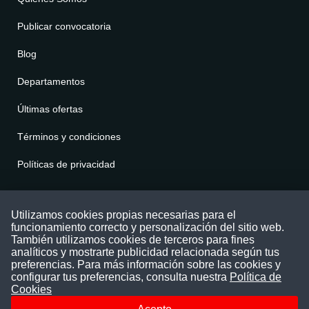
Publicar convocatoria
Blog
Departamentos
Últimas ofertas
Términos y condiciones
Políticas de privacidad
Contáctenos
Utilizamos cookies propias necesarias para el
funcionamiento correcto y personalización del sitio web.
Puede comunicarse con nosotros a través
También utilizamos cookies de terceros para fines
nuestras redes sociales o del correo:
analíticos y mostrarte publicidad relacionada según tus
contacto@convocatoriasdetrabajo.com
preferencias. Para más información sobre las cookies y
Siguenos en:
configurar tus preferencias, consulta nuestra
Política de
Cookies