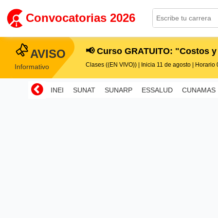
Convocatorias 2026
📢 Curso GRATUITO: "Costos y
AVISO
Clases ((EN VIVO)) | Inicia 11 de agosto | Horario 0
Informativo
INEI
SUNAT
SUNARP
ESSALUD
CUNAMAS