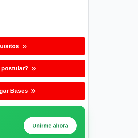
uisitos
postular?
gar Bases
Unirme ahora