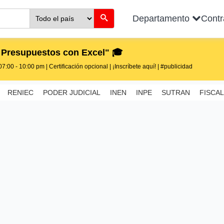
Departamento
Cont
 Presupuestos con Excel" 🎓
7:00 - 10:00 pm | Certificación opcional | ¡Inscríbete aquí! | #publicidad
RENIEC
PODER JUDICIAL
INEN
INPE
SUTRAN
FISCAL