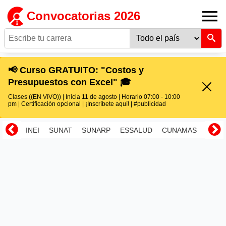
Convocatorias 2026
📢 Curso GRATUITO: "Costos y
Presupuestos con Excel" 🎓
Clases ((EN VIVO)) | Inicia 11 de agosto | Horario 07:00 - 10:00
pm | Certificación opcional | ¡Inscríbete aquí! | #publicidad
INEI
SUNAT
SUNARP
ESSALUD
CUNAMAS
RENI