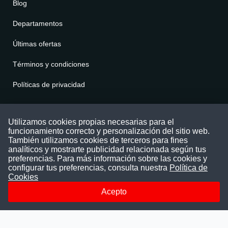
Blog
Departamentos
Últimas ofertas
Términos y condiciones
Políticas de privacidad
Contáctenos
Utilizamos cookies propias necesarias para el
funcionamiento correcto y personalización del sitio web.
Puede comunicarse con nosotros a través
También utilizamos cookies de terceros para fines
nuestras redes sociales o del correo:
analíticos y mostrarte publicidad relacionada según tus
contacto@convocatoriasdetrabajo.com
preferencias. Para más información sobre las cookies y
Siguenos en:
configurar tus preferencias, consulta nuestra
Política de
Cookies
Acepto
Facebook
Instagram