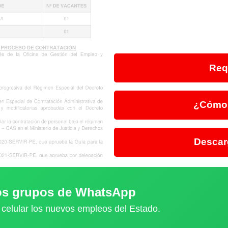
Req
¿Cómo 
Descar
ros grupos de WhatsApp
 celular los nuevos empleos del Estado.