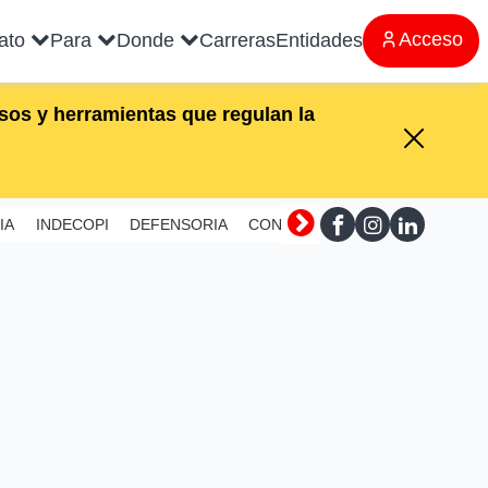
Acceso
rato
Para
Donde
Carreras
Entidades
os y herramientas que regulan la
IA
INDECOPI
DEFENSORIA
CONTRALORIA
SUNAFIL
MI