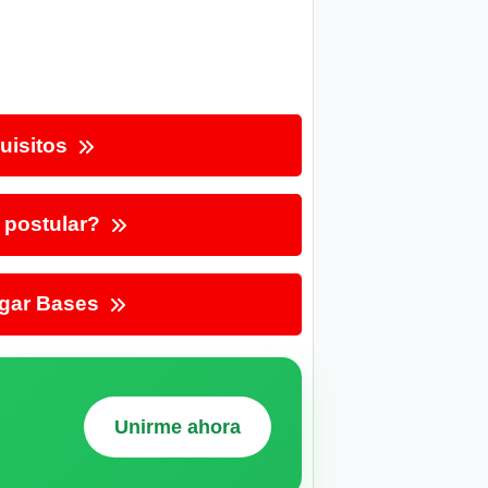
uisitos
postular?
gar Bases
Unirme ahora