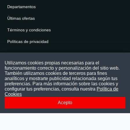
Departamentos
Últimas ofertas
Términos y condiciones
Políticas de privacidad
Contáctenos
Utilizamos cookies propias necesarias para el
funcionamiento correcto y personalización del sitio web.
Puede comunicarse con nosotros a través
También utilizamos cookies de terceros para fines
nuestras redes sociales o del correo:
analíticos y mostrarte publicidad relacionada según tus
contacto@convocatoriasdetrabajo.com
preferencias. Para más información sobre las cookies y
Siguenos en:
configurar tus preferencias, consulta nuestra
Política de
Cookies
Acepto
Facebook
Instagram
LinkedIn