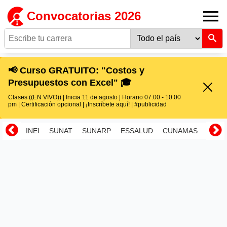
Convocatorias 2026
📢 Curso GRATUITO: "Costos y
Presupuestos con Excel" 🎓
Clases ((EN VIVO)) | Inicia 11 de agosto | Horario 07:00 - 10:00
pm | Certificación opcional | ¡Inscríbete aquí! | #publicidad
INEI
SUNAT
SUNARP
ESSALUD
CUNAMAS
RENI