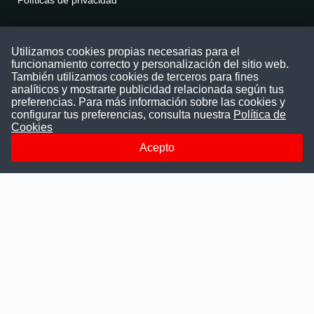
Contáctenos
Utilizamos cookies propias necesarias para el
funcionamiento correcto y personalización del sitio web.
Puede comunicarse con nosotros a través
También utilizamos cookies de terceros para fines
nuestras redes sociales o del correo:
analíticos y mostrarte publicidad relacionada según tus
contacto@convocatoriasdetrabajo.com
preferencias. Para más información sobre las cookies y
Siguenos en:
configurar tus preferencias, consulta nuestra
Política de
Cookies
Acepto
Facebook
Instagram
LinkedIn
Telegram
TikTok
Youtube