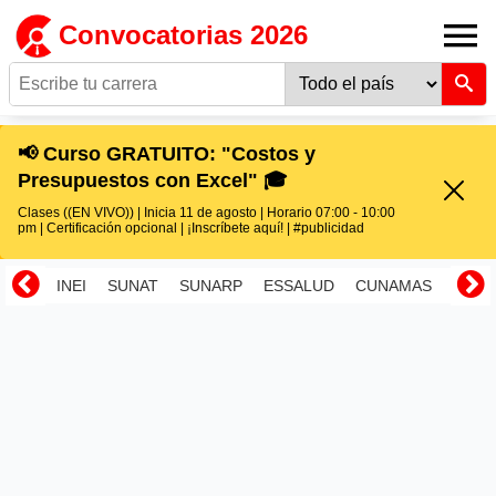
Convocatorias 2026
📢 Curso GRATUITO: "Costos y
Presupuestos con Excel" 🎓
Clases ((EN VIVO)) | Inicia 11 de agosto | Horario 07:00 - 10:00
pm | Certificación opcional | ¡Inscríbete aquí! | #publicidad
INEI
SUNAT
SUNARP
ESSALUD
CUNAMAS
RENI